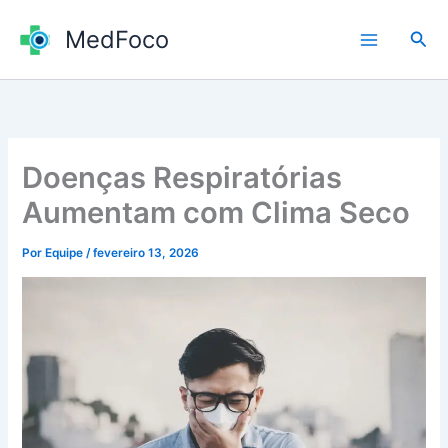
Ir
MedFoco
para
Pesq
o
conteúdo
Doenças Respiratórias
Aumentam com Clima Seco
Por
Equipe
/
fevereiro 13, 2026