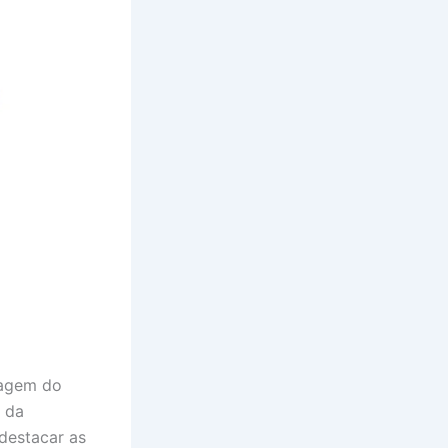
magem do
s da
 destacar as