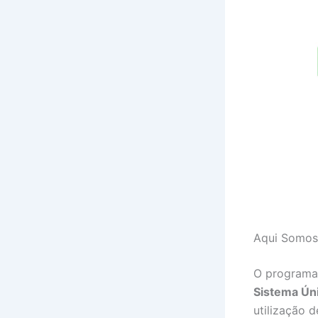
Aqui Somo
O program
Sistema Ún
utilização 