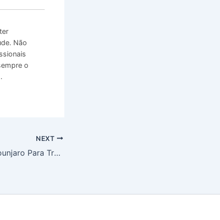
ter
úde. Não
ssionais
 sempre o
.
NEXT
Anvisa Aprova Mounjaro Para Tratamento de Apneia do Sono