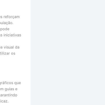
es reforçam
pulação.
o pode
s iniciativas
e visual da
ilizar os
gráficos que
em guias e
garantindo
icaz.