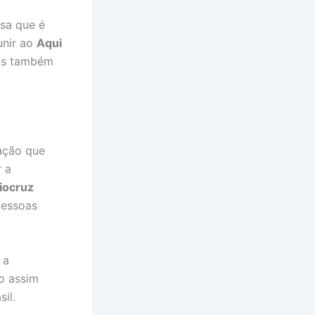
sa que é
unir ao
Aqui
mas também
ação que
r a
iocruz
pessoas
 a
o assim
il.