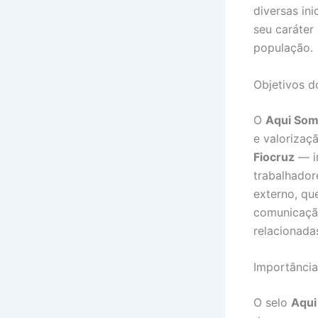
diversas in
seu caráter
população.
Objetivos 
O
Aqui So
e valorizaç
Fiocruz
— in
trabalhador
externo, qu
comunicação
relacionada
Importância
O selo
Aqui