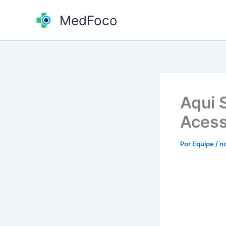
Ir
MedFoco
para
o
conteúdo
Aqui 
Acess
Por
Equipe
/
n