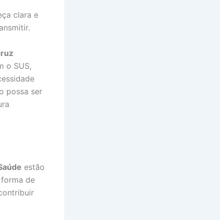
ça clara e
ansmitir.
cruz
m o SUS,
cessidade
lo possa ser
ura
 Saúde
estão
 forma de
ontribuir