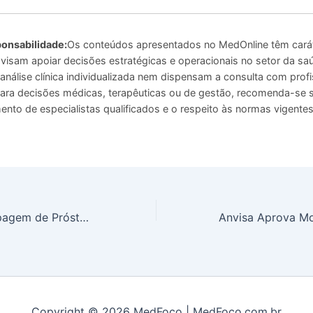
onsabilidade:
Os conteúdos apresentados no MedOnline têm cará
 visam apoiar decisões estratégicas e operacionais no setor da sa
análise clínica individualizada nem dispensam a consulta com profi
 Para decisões médicas, terapêuticas ou de gestão, recomenda-se
to de especialistas qualificados e o respeito às normas vigentes
Raul Gil Faz Raspagem de Próstata Entenda o Procedimento
Copyright © 2026 MedFoco | MedFoco.com.br