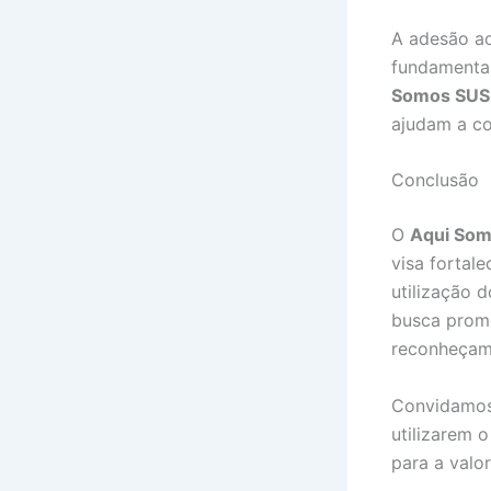
A adesão ao
fundamental
Somos SUS
ajudam a co
Conclusão
O
Aqui So
visa fortal
utilização 
busca promo
reconheçam 
Convidamos 
utilizarem 
para a valo