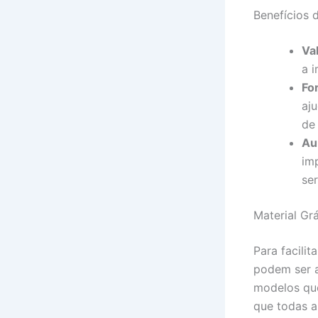
Benefícios 
Va
a 
Fo
aju
de
Au
imp
se
Material Gr
Para facili
podem ser a
modelos que
que todas a