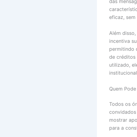
das mensage
característ
eficaz, sem
Além disso,
incentiva s
permitindo 
de créditos
utilizado, 
institucional
Quem Pode U
Todos os ór
convidados 
mostrar apo
para a cons