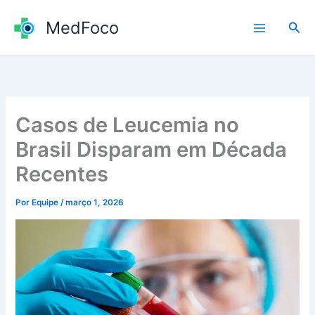
Ir
MedFoco
para
Pesq
o
conteúdo
Casos de Leucemia no
Brasil Disparam em Década
Recentes
Por
Equipe
/
março 1, 2026