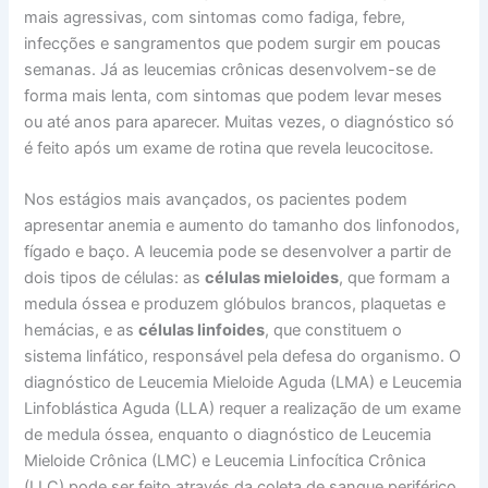
mais agressivas, com sintomas como fadiga, febre,
infecções e sangramentos que podem surgir em poucas
semanas. Já as leucemias crônicas desenvolvem-se de
forma mais lenta, com sintomas que podem levar meses
ou até anos para aparecer. Muitas vezes, o diagnóstico só
é feito após um exame de rotina que revela leucocitose.
Nos estágios mais avançados, os pacientes podem
apresentar anemia e aumento do tamanho dos linfonodos,
fígado e baço. A leucemia pode se desenvolver a partir de
dois tipos de células: as
células mieloides
, que formam a
medula óssea e produzem glóbulos brancos, plaquetas e
hemácias, e as
células linfoides
, que constituem o
sistema linfático, responsável pela defesa do organismo. O
diagnóstico de Leucemia Mieloide Aguda (LMA) e Leucemia
Linfoblástica Aguda (LLA) requer a realização de um exame
de medula óssea, enquanto o diagnóstico de Leucemia
Mieloide Crônica (LMC) e Leucemia Linfocítica Crônica
(LLC) pode ser feito através da coleta de sangue periférico.