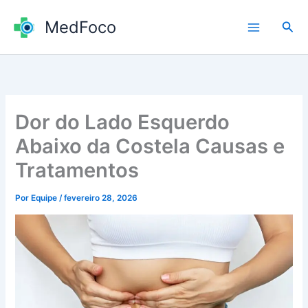
Ir
MedFoco
para
Pesq
o
conteúdo
Dor do Lado Esquerdo
Abaixo da Costela Causas e
Tratamentos
Por
Equipe
/
fevereiro 28, 2026