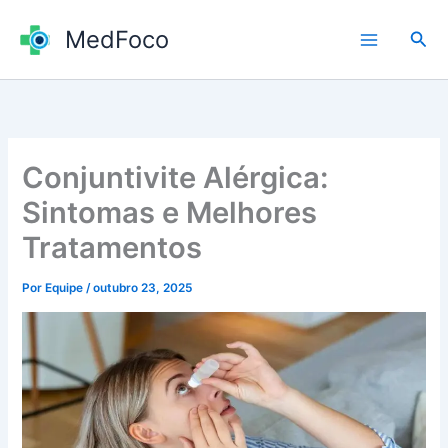
Ir
MedFoco
para
Pesq
o
conteúdo
Conjuntivite Alérgica:
Sintomas e Melhores
Tratamentos
Por
Equipe
/
outubro 23, 2025