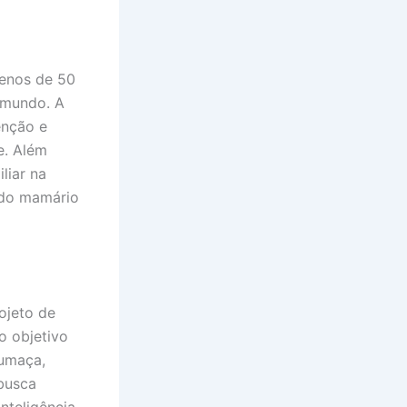
menos de 50
 mundo. A
enção e
e. Além
liar na
ido mamário
ojeto de
o objetivo
fumaça,
 busca