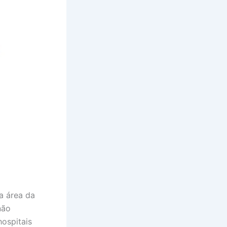
a área da
não
hospitais