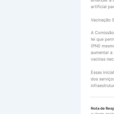
entender a 
artificial p
Vacinação 
A Comissão
lei que per
(PNI) mesmo
aumentar a 
vacinas nec
Essas inici
dos serviço
infraestrutu
Nota de Resp