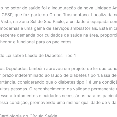
o no setor de saúde foi a inauguração da nova Unidade Am
 IGESP, que faz parte do Grupo Trasmontano. Localizada n
 Vista, na Zona Sul de São Paulo, a unidade é equipada co
 modernas e uma gama de serviços ambulatoriais. Esta inic
rescente demanda por cuidados de saúde na área, propor
hedor e funcional para os pacientes.
e Lei sobre Laudo de Diabetes Tipo 1
os Deputados também aprovou um projeto de lei que con
r prazo indeterminado ao laudo de diabetes tipo 1. Essa de
rtância, considerando que o diabetes tipo 1 é uma condiç
uitas pessoas. O reconhecimento da validade permanente 
acesso a tratamentos e cuidados necessários para os pacien
essa condição, promovendo uma melhor qualidade de vida
Cardiologia do Círculo Saúde