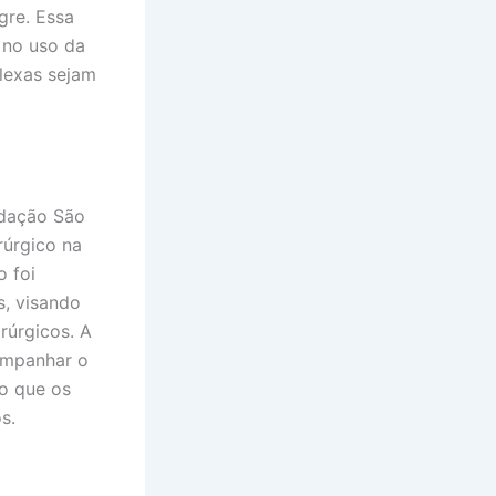
gre. Essa
 no uso da
lexas sejam
ndação São
rúrgico na
o foi
, visando
rúrgicos. A
ompanhar o
o que os
s.