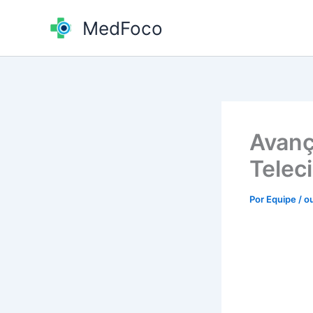
Ir
MedFoco
para
o
conteúdo
Avanç
Telec
Por
Equipe
/
o