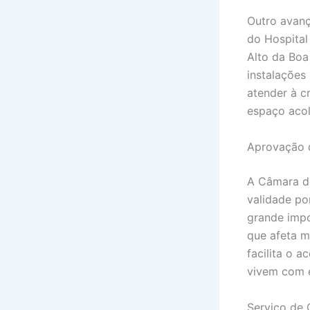
Outro avanç
do Hospital
Alto da Boa
instalações
atender à c
espaço acol
Aprovação d
A Câmara d
validade po
grande impo
que afeta m
facilita o 
vivem com 
Serviço de 