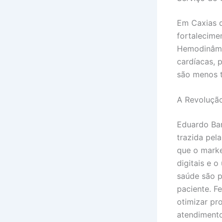
Em Caxias d
fortalecime
Hemodinâmic
cardíacas, 
são menos t
A Revolução 
Eduardo Bar
trazida pela
que o marke
digitais e 
saúde são p
paciente. F
otimizar pr
atendimento