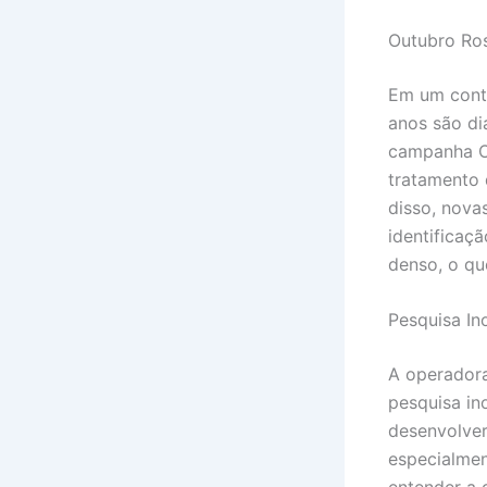
Outubro Ro
Em um cont
anos são d
campanha Ou
tratamento 
disso, nova
identificaç
denso, o que
Pesquisa In
A operadora
pesquisa in
desenvolver
especialmen