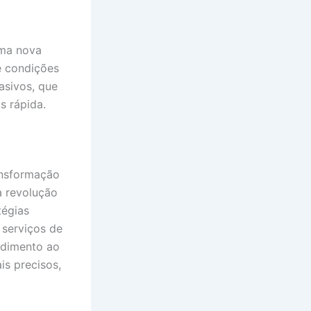
uma nova
e condições
asivos, que
s rápida.
ansformação
 à revolução
tégias
 serviços de
ndimento ao
is precisos,