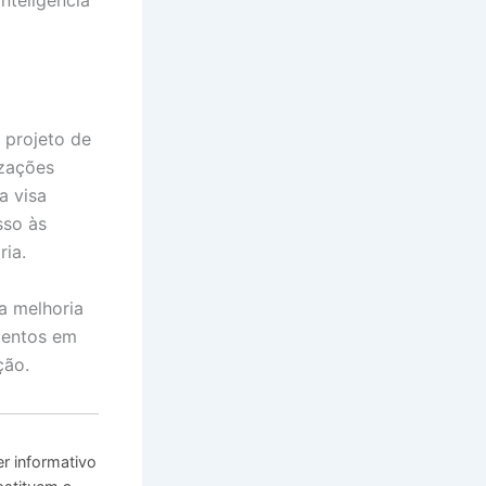
nteligência
projeto de
izações
a visa
sso às
ria.
a melhoria
mentos em
ção.
r informativo