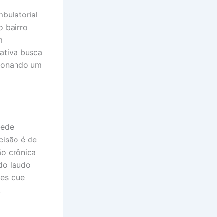
bulatorial
o bairro
m
iativa busca
cionando um
cede
cisão é de
ão crônica
do laudo
tes que
.