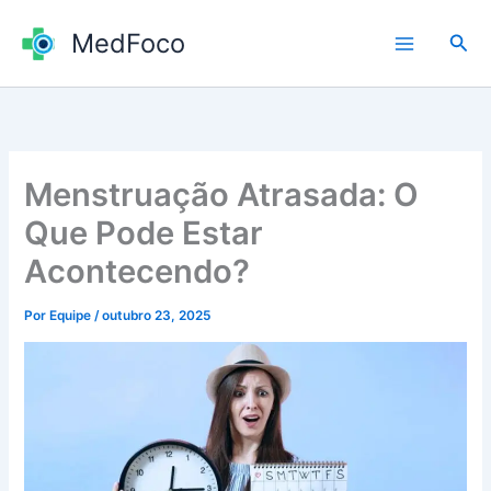
Ir
MedFoco
para
Pesq
o
conteúdo
Menstruação Atrasada: O
Que Pode Estar
Acontecendo?
Por
Equipe
/
outubro 23, 2025