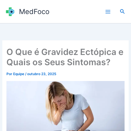
Ir
MedFoco
para
Pesq
o
conteúdo
O Que é Gravidez Ectópica e
Quais os Seus Sintomas?
Por
Equipe
/
outubro 23, 2025