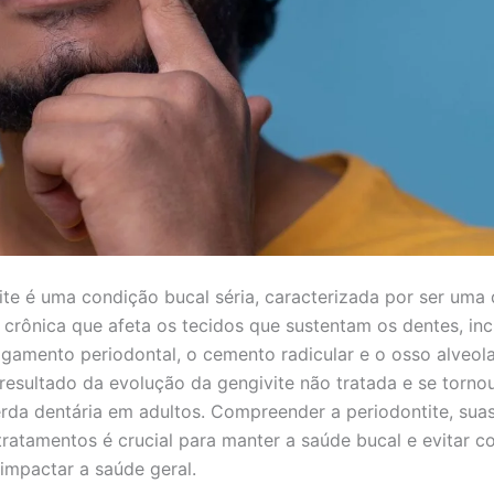
ite é uma condição bucal séria, caracterizada por ser uma
a crônica que afeta os tecidos que sustentam os dentes, inc
ligamento periodontal, o cemento radicular e o osso alveola
resultado da evolução da gengivite não tratada e se tornou
rda dentária em adultos. Compreender a periodontite, suas
tratamentos é crucial para manter a saúde bucal e evitar 
mpactar a saúde geral.