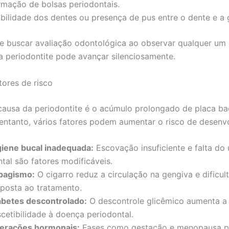
rmação de bolsas periodontais.
bilidade dos dentes ou presença de pus entre o dente e a 
e buscar avaliação odontológica ao observar qualquer um
s a periodontite pode avançar silenciosamente.
tores de risco
 causa da periodontite é o acúmulo prolongado de placa ba
 entanto, vários fatores podem aumentar o risco de desenvo
giene bucal inadequada:
Escovação insuficiente e falta do 
tal são fatores modificáveis.
bagismo:
O cigarro reduz a circulação na gengiva e dificul
sposta ao tratamento.
abetes descontrolado:
O descontrole glicêmico aumenta a
scetibilidade à doença periodontal.
terações hormonais:
Fases como gestação e menopausa 