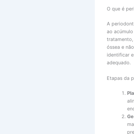
O que é per
A periodont
ao acúmulo 
tratamento,
óssea e não
identificar 
adequado.
Etapas da p
Pl
al
en
Ge
ma
pr