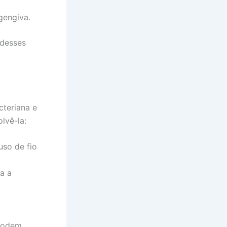
gengiva.
 desses
cteriana e
lvê-la:
uso de fio
ta a
podem