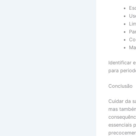
Es
Uso
Li
Pa
Con
Ma
Identificar 
para periodo
Conclusão
Cuidar da s
mas também 
consequênci
essenciais 
precocemen