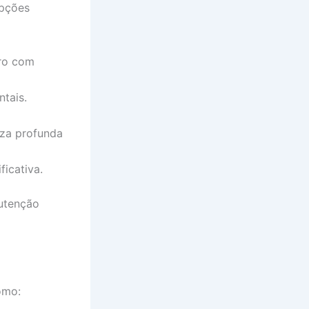
opções
ro com
ntais.
za profunda
ficativa.
nutenção
omo: