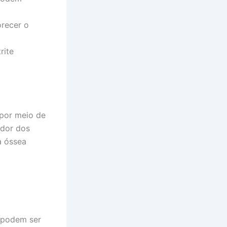
recer o
rite
 por meio de
edor dos
a óssea
, podem ser