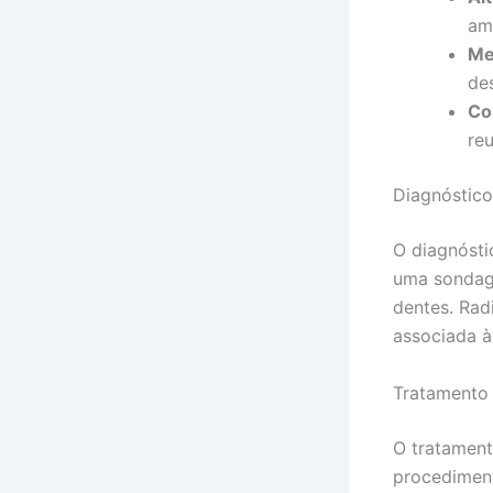
amp
Me
de
Co
re
Diagnóstico
O diagnósti
uma sondag
dentes. Rad
associada à
Tratamento 
O tratament
procediment