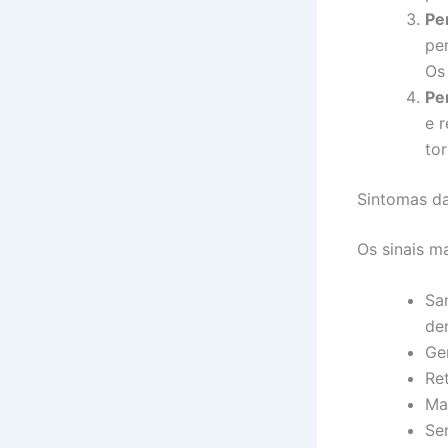
Pe
pe
Os
Pe
e r
tor
Sintomas da
Os sinais m
Sa
den
Ge
Re
Ma
Sen