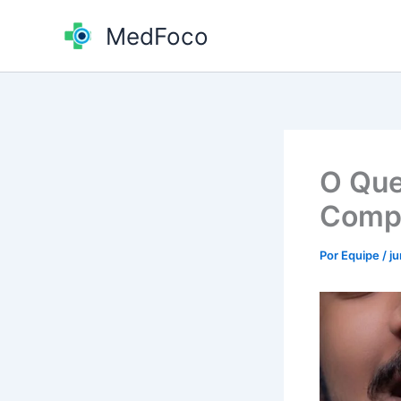
Ir
MedFoco
para
o
conteúdo
O Que
Compl
Por
Equipe
/
j