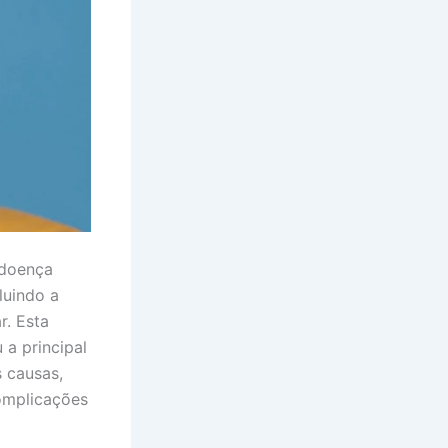
 doença
luindo a
r. Esta
 a principal
 causas,
complicações