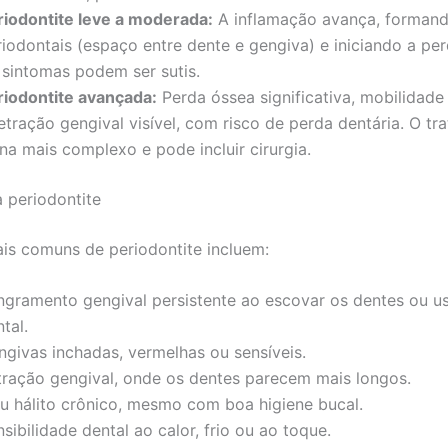
riodontite leve a moderada:
A inflamação avança, formand
riodontais (espaço entre dente e gengiva) e iniciando a pe
 sintomas podem ser sutis.
riodontite avançada:
Perda óssea significativa, mobilidade
etração gengival visível, com risco de perda dentária. O t
na mais complexo e pode incluir cirurgia.
 periodontite
ais comuns de periodontite incluem:
ngramento gengival persistente ao escovar os dentes ou us
tal.
ngivas inchadas, vermelhas ou sensíveis.
tração gengival, onde os dentes parecem mais longos.
u hálito crônico, mesmo com boa higiene bucal.
sibilidade dental ao calor, frio ou ao toque.