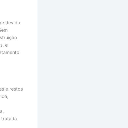
re devido
 Sem
struição
s, e
tratamento
s e restos
ida,
a,
 tratada