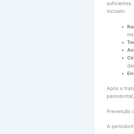
suficientes
incluem:
Ra
in
Ter
Ant
Ci
das
En
Após o trat
periodontal
Prevenção d
A periodont