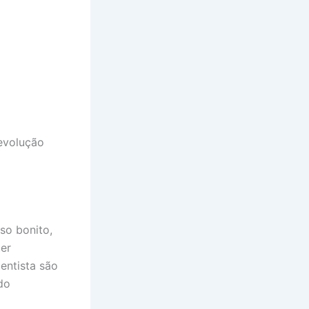
 evolução
so bonito,
ter
entista são
do