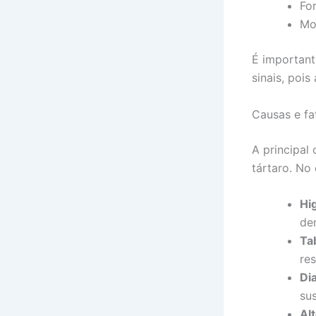
Fo
Mo
É important
sinais, poi
Causas e fa
A principal
tártaro. No
Hi
den
Ta
re
Di
su
Al