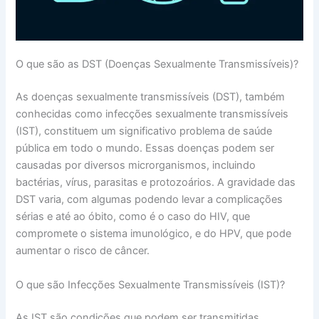
O que são as DST (Doenças Sexualmente Transmissíveis)?
As doenças sexualmente transmissíveis (DST), também
conhecidas como infecções sexualmente transmissíveis
(IST), constituem um significativo problema de saúde
pública em todo o mundo. Essas doenças podem ser
causadas por diversos microrganismos, incluindo
bactérias, vírus, parasitas e protozoários. A gravidade das
DST varia, com algumas podendo levar a complicações
sérias e até ao óbito, como é o caso do HIV, que
compromete o sistema imunológico, e do HPV, que pode
aumentar o risco de câncer.
O que são Infecções Sexualmente Transmissíveis (IST)?
As IST são condições que podem ser transmitidas