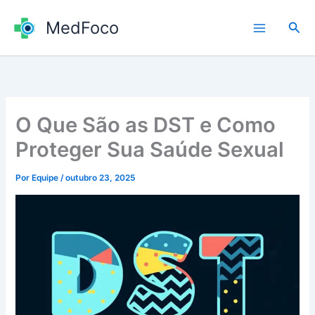
Ir
MedFoco
para
Pesq
o
conteúdo
O Que São as DST e Como
Proteger Sua Saúde Sexual
Por
Equipe
/
outubro 23, 2025