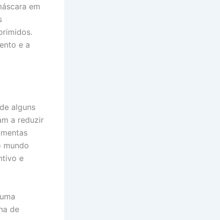
máscara em
s
primidos.
ento e a
de alguns
am a reduzir
ramentas
do mundo
tivo e
 uma
na de