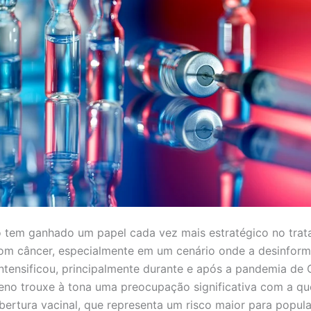
 tem ganhado um papel cada vez mais estratégico no tra
om câncer, especialmente em um cenário onde a desinfor
intensificou, principalmente durante e após a pandemia de 
no trouxe à tona uma preocupação significativa com a qu
bertura vacinal, que representa um risco maior para popul