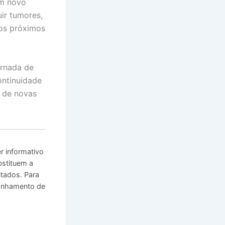
um novo
ir tumores,
os próximos
ornada de
ontinuidade
 de novas
 informativo
bstituem a
itados. Para
panhamento de