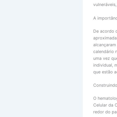
vulneráveis
A importânc
De acordo c
aproximadam
alcançaram 
calendário 
uma vez que
individual,
que estão a
Construind
O hematolog
Celular da 
redor do pa