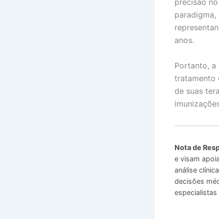
precisão no
paradigma, 
representa
anos.
Portanto, a
tratamento 
de suas ter
imunizações
Nota de Resp
e visam apoia
análise clíni
decisões méd
especialistas