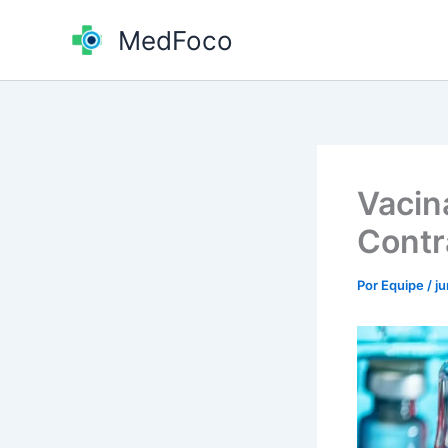
Ir
MedFoco
para
o
conteúdo
Vacin
Contr
Por
Equipe
/
j