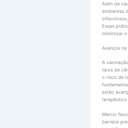
Além da va
ambientes d
infecciosos
Essas práti
minimizar o
Avanços na 
A vacinaçã
tipos de câ
o risco de 
fundamentai
estão avanç
terapêutico 
Marcio Nucc
barreira pr