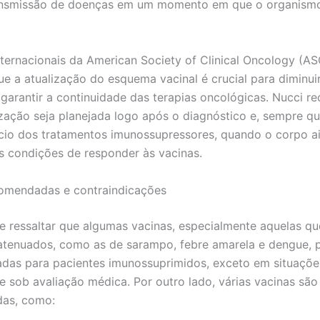
ransmissão de doenças em um momento em que o organismo
internacionais da American Society of Clinical Oncology (A
ue a atualização do esquema vacinal é crucial para diminuir
 garantir a continuidade das terapias oncológicas. Nucci 
zação seja planejada logo após o diagnóstico e, sempre qu
ício dos tratamentos imunossupressores, quando o corpo a
 condições de responder às vacinas.
comendadas e contraindicações
e ressaltar que algumas vacinas, especialmente aquelas qu
 atenuados, como as de sarampo, febre amarela e dengue,
adas para pacientes imunossuprimidos, exceto em situaçõe
 e sob avaliação médica. Por outro lado, várias vacinas são
as, como: