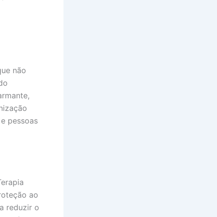
que não
 do
armante,
nização
 e pessoas
Terapia
proteção ao
a reduzir o