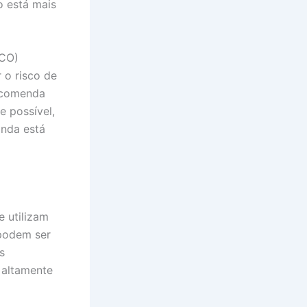
 está mais
SCO)
 o risco de
recomenda
e possível,
inda está
e utilizam
 podem ser
s
 altamente