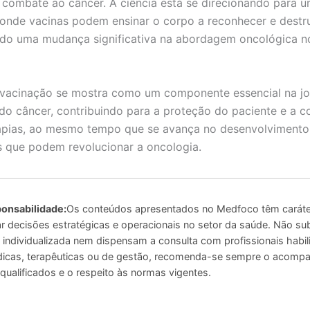
 combate ao câncer. A ciência está se direcionando para 
onde vacinas podem ensinar o corpo a reconhecer e destru
ndo uma mudança significativa na abordagem oncológica n
 vacinação se mostra como um componente essencial na j
do câncer, contribuindo para a proteção do paciente e a c
apias, ao mesmo tempo que se avança no desenvolvimento
 que podem revolucionar a oncologia.
onsabilidade:
Os conteúdos apresentados no Medfoco têm caráter
r decisões estratégicas e operacionais no setor da saúde. Não su
ca individualizada nem dispensam a consulta com profissionais habil
icas, terapêuticas ou de gestão, recomenda-se sempre o acom
 qualificados e o respeito às normas vigentes.