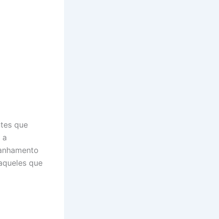
ntes que
 a
panhamento
aqueles que