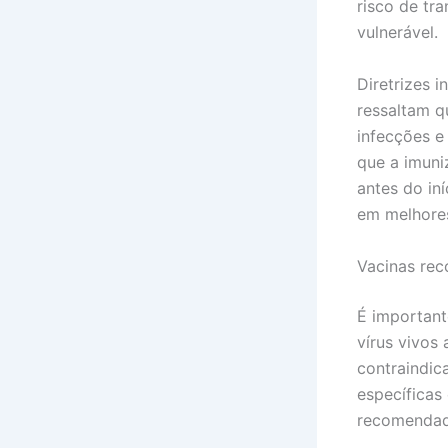
risco de t
vulnerável.
Diretrizes 
ressaltam q
infecções e
que a imuni
antes do in
em melhores
Vacinas re
É important
vírus vivos
contraindic
específicas
recomendad