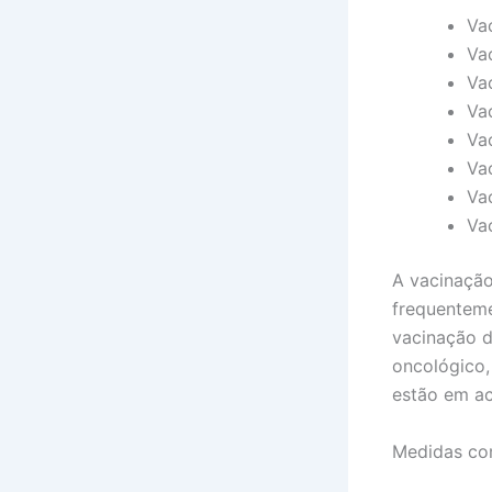
Va
Va
Va
Va
Va
Va
Vac
Vac
A vacinação
frequenteme
vacinação d
oncológico,
estão em a
Medidas co